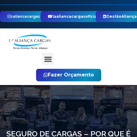
1aaliancacargasoficial
GestãoAliança
1aliancacargas
Fazer Orçamento
SEGURO DE CARGAS – POR QUE É