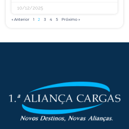
10/12/2025
« Anterior
1
2
3
4
5
Próximo »